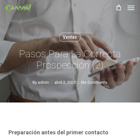
Men
Skip
Menu
to
main
content
Ventas
Pasos Para La Correcta
Prospección (2)
By
admin
abril 2, 2020
No Comments
Preparación antes del primer contacto