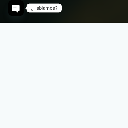
¿Hablamos?
Open
chaty
TODO LO QUE NECESITAS, EN UN SOLO
SISTEMA
EXCEL
Sistema de control comercial