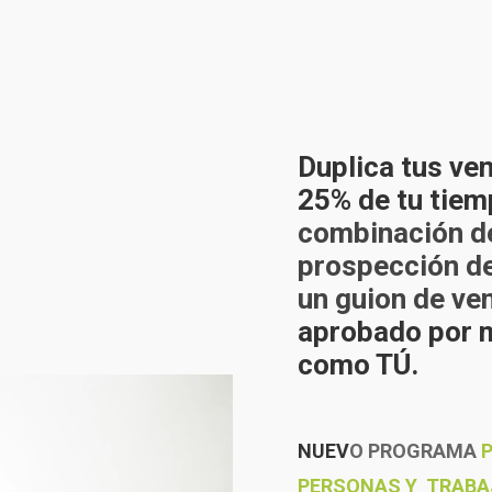
Duplica tus ve
25% de tu tiem
combinación d
prospección de 
un guion de ve
aprobado por 
como TÚ.
NUEV
O
PROGRAMA
P
PERSONAS Y TRABAJ