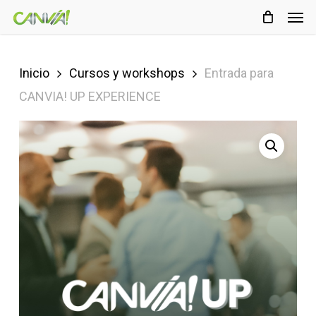
Men
Skip
Menu
to
main
Inicio
Cursos y workshops
Entrada para
content
CANVIA! UP EXPERIENCE