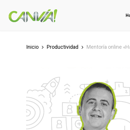
Skip
to
H
main
content
Inicio
Productividad
Mentoría online «H