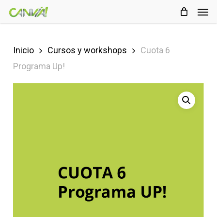
Men
Skip
Menu
to
main
Inicio
Cursos y workshops
Cuota 6
content
Programa Up!